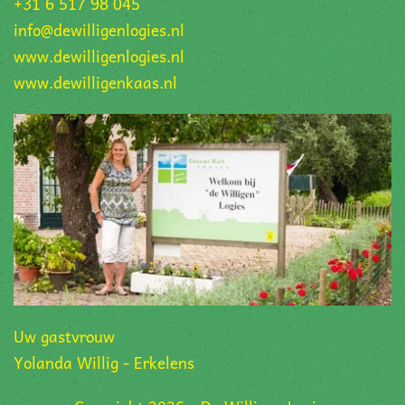
+31 6 517 98 045
info@dewilligenlogies.nl
www.dewilligenlogies.nl
www.dewilligenkaas.nl
Uw gastvrouw
Yolanda Willig - Erkelens