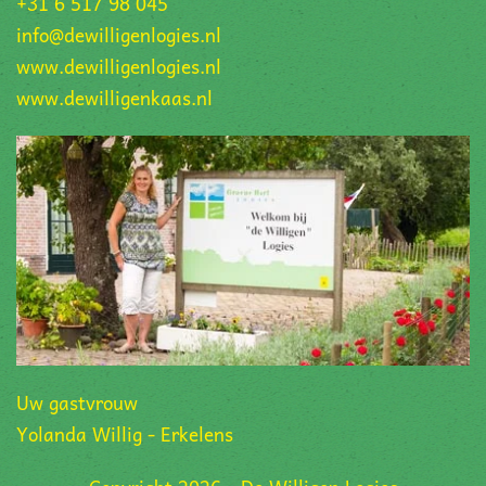
+31 6 517 98 045
info@dewilligenlogies.nl
www.dewilligenlogies.nl
www.dewilligenkaas.nl
Uw gastvrouw
Yolanda Willig - Erkelens